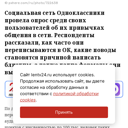
© pxhere.com/ru/photo/722638
Социальная сеть Одноклассники
провела опрос среди своих
пользователей об их привычках
общения в сети. Респонденты
рассказали, как часто они
переписываются в ОК, какие поводы
становятся причиной написать
близким, а также какие форматы они
выбирают.
Сайт lentv24.ru использует cookies.
Продолжая использовать сайт, вы даете
согласие на обработку данных в
соответствии с
политикой обработки
cookies
.
По данным исследования, 42% опрошенных
Принять
переписываются в ОК хотя бы раз в день. Среди
аудитории старше 55 лет и жителей населенных
пунктов с численностью до 100 тыс. человек таких