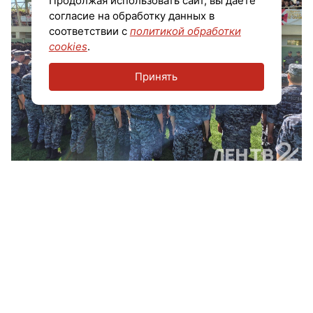
Продолжая использовать сайт, вы даете
согласие на обработку данных в
соответствии с
политикой обработки
cookies
.
Принять
Для зрителей организована выставка техники и
вооружения от ОМОН «Бастион». Сотрудники
Управления вневедомственной охраны также
продемонстрировали приемы рукопашного боя,
применяемые при задержании.
Стоит отметить, что в этом году ведомство отмечает
двойной юбилей: 10-летие Росгвардии и 215-летие