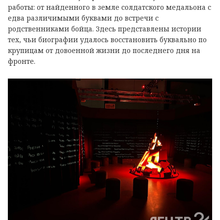
работы: от найденного в земле солдатского медальона с
едва различимыми буквами до встречи с
родственниками бойца. Здесь представлены истории
тех, чьи биографии удалось восстановить буквально по
крупицам от довоенной жизни до последнего дня на
фронте.