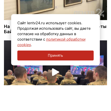
Сайт lentv24.ru использует cookies.
На выставке в Петербурге показали красоты
Продолжая использовать сайт, вы даете
Байкала
согласие на обработку данных в
соответствии с
политикой обработки
cookies
.
Принять
В Петербурге показали публике