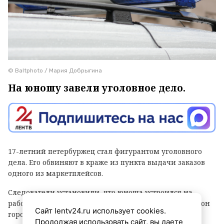
© Baltphoto / Мария Добрыгина
На юношу завели уголовное дело.
17-летний петербуржец стал фигурантом уголовного
дела. Его обвиняют в краже из пункта выдачи заказов
одного из маркетплейсов.
Следователи установили, что юноша устроился на
работу в ПВЗ на Софийской улице (Фрунзенский район
Сайт lentv24.ru использует cookies.
города) и с ноября прошлого года по февраль
Продолжая использовать сайт, вы даете