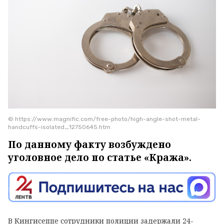
© https://www.magnific.com/free-photo/high-angle-shot-metal-
handcuffs-isolated_12750645.htm
По данному факту возбуждено
уголовное дело по статье «Кража».
В Кингисеппе сотрудники полиции задержали 24-