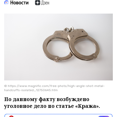
© https://www.magnific.com/free-photo/high-angle-shot-metal-
handcuffs-isolated_12750645.htm
По данному факту возбуждено
уголовное дело по статье «Кража».