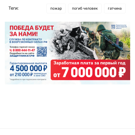
Теги:
пожар
погиб человек
гатчина