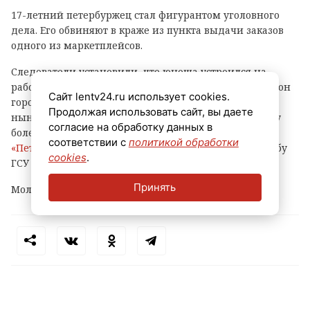
17-летний петербуржец стал фигурантом уголовного
дела. Его обвиняют в краже из пункта выдачи заказов
одного из маркетплейсов.
Следователи установили, что юноша устроился на
работу в ПВЗ на Софийской улице (Фрунзенский район
Сайт lentv24.ru использует cookies.
города) и с ноября прошлого года по февраль
Продолжая использовать сайт, вы даете
нынешнего украл оттуда различные вещи и технику
согласие на обработку данных в
более чем на 500 тысяч рублей, сообщает
соответствии с
политикой обработки
«Петербургский дневник»
со ссылкой на пресс-службу
cookies
.
ГСУ СКР по городу на Неве.
Принять
Молодому человеку уже предъявлено обвинение.
Теги:
петербург
маркетплейс
кража