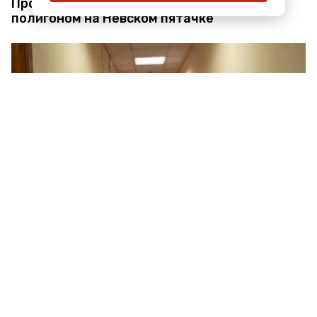
Продолжение истории с мусорным
полигоном на Невском пятачке
Устроившего нелегальную свалку на
«Невском пятачке» предпринимателя
доставили в суд для избрания меры
пресечения