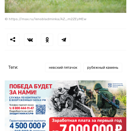
© https://max.ru/lenobladminka/AZ_m2ZEyMEw
Теги:
невский пятачок
рубежный камень