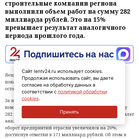
строительные компании региона
выполнили объем работ на сумму 282
миллиарда рублей. Это на 15%
превышает результат аналогичного
периода прошлого года.
Сайт lentv24.ru использует cookies.
Ленинградская область встречает День строителя с
Продолжая использовать сайт, вы даете
показателями, которые говорит сам за себя: вопреки
согласие на обработку данных в
осторожным прогнозам, отрасль растет год к году.
соответствии с
политикой обработки
cookies
.
За первые шесть месяцев этого года строительные
компании региона выполнили объем работ на сумму
Принять
282 миллиарда рублей. Это на 15% превышает результат
аналогичного периода прошлого года. Финансовый
оборот предприятий отрасли увеличился на 20%,
достигнув отметки в 171 миллиард рублей. Об этом в