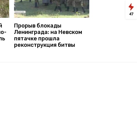
47
й
Прорыв блокады
но-
Ленинграда: на Невском
ль
пятачке прошла
реконструкция битвы