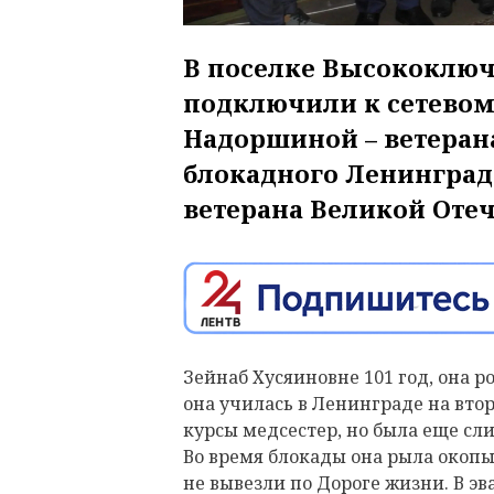
В поселке Высокоключ
подключили к сетевом
Надоршиной – ветеран
блокадного Ленинград
ветерана Великой Оте
Зейнаб Хусяиновне 101 год, она ро
она училась в Ленинграде на вт
курсы медсестер, но была еще сл
Во время блокады она рыла окопы 
не вывезли по Дороге жизни. В э