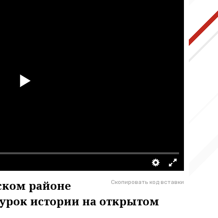
ском районе
Скопировать код вставки
урок истории на открытом