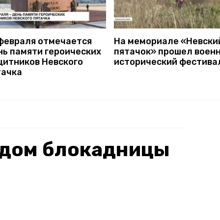
 февраля отмечается
На мемориале «Невски
нь памяти героических
пятачок» прошел воен
щитников Невского
исторический фестива
тачка
 дом блокадницы