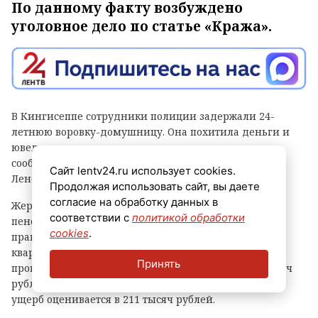
По данному факту возбуждено
уголовное дело по статье «Кража».
В Кингисеппе сотрудники полиции задержали 24-
летнюю воровку-домушницу. Она похитила деньги и
ювелирные изделия из квартиры пенсионерки,
сообщает пресс-служба ГУ МВД по Петербургу и
Сайт lentv24.ru использует cookies.
Ленобласти.
Продолжая использовать сайт, вы даете
согласие на обработку данных в
Жертвой злоумышленницы стала 74-летняя
соответствии с
политикой обработки
пенсионерка. 7 августа она обратилась в
cookies
.
правоохранительные органы и рассказала, что в ее
квартиру на улице Воровского через разбитое окно
Принять
проник неизвестный. Из квартиры пропали 190 тысяч
рублей, а также ювелирные украшения. Суммарный
ущерб оценивается в 211 тысяч рублей.