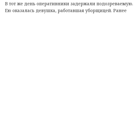
В тот же день оперативники задержали подозреваемую.
Ею оказалась девушка, работавшая уборщицей. Ранее
она уже неоднократно привлекалась к уголовной
ответственности за аналогичные преступления. У нее
изъяли часть похищенного имущества.
По данному факту возбуждено уголовное дело по статье
«Кража».
Теги:
кража
пенсионерка
кингисепп