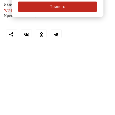
Ранее ЛенТВ24 сообщал, что 11-летнего ребенка
Принять
ударило током
во время купания у яхт-клуба на
Крестовском острове.
Теги:
падение с высоты
петербург
пострадал ребенок