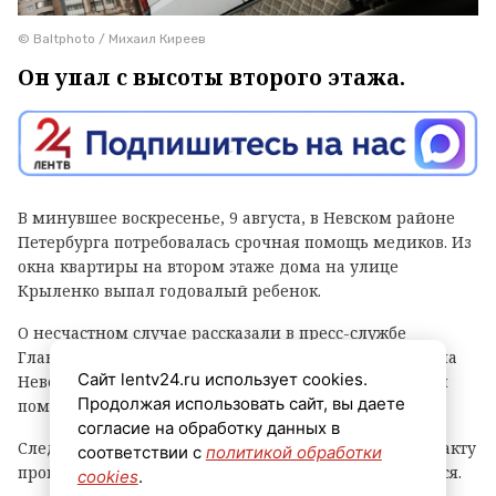
© Baltphoto / Михаил Киреев
Он упал с высоты второго этажа.
В минувшее воскресенье, 9 августа, в Невском районе
Петербурга потребовалась срочная помощь медиков. Из
окна квартиры на втором этаже дома на улице
Крыленко выпал годовалый ребенок.
О несчастном случае рассказали в пресс-службе
Главного следственного управления СКР по городу на
Сайт lentv24.ru использует cookies.
Неве. Отмечается, что малышу оказана медицинская
Продолжая использовать сайт, вы даете
помощь, в каком он состоянии, неизвестно.
согласие на обработку данных в
Следователи начали процессуальную проверку по факту
соответствии с
политикой обработки
происшествия. Обстоятельства инцидента выясняются.
cookies
.