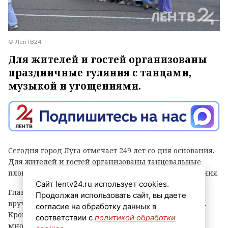
© ЛенТВ24
Для жителей и гостей организованы
праздничные гуляния с танцами,
музыкой и угощениями.
Сегодня город Луга отмечает 249 лет со дня основания.
Для жителей и гостей организованы танцевальные
площадки, выступления духовых оркестров и угощения.
Сайт lentv24.ru использует cookies.
Главным событием праздника стала церемония
Продолжая использовать сайт, вы даете
вручения знака «Почетный гражданин города Луга».
согласие на обработку данных в
Кроме того, региональные власти отметили
соответствии с
политикой обработки
многодетные семьи муниципалитета, вручив им