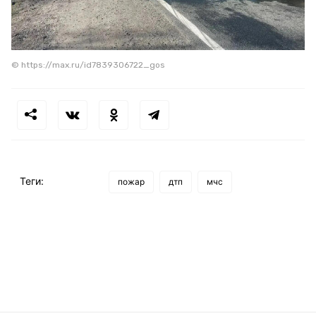
© https://max.ru/id7839306722_gos
Теги:
пожар
дтп
мчс