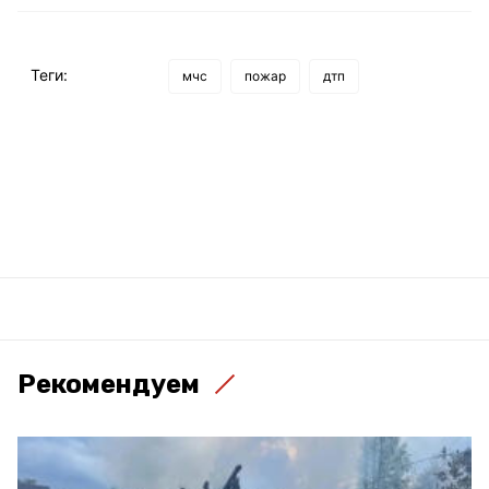
Теги:
мчс
пожар
дтп
Рекомендуем