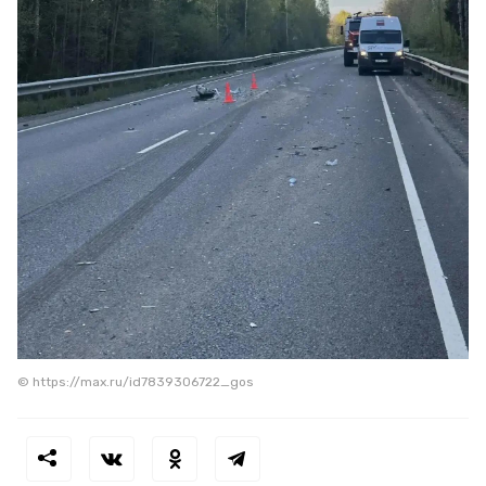
© https://max.ru/id7839306722_gos