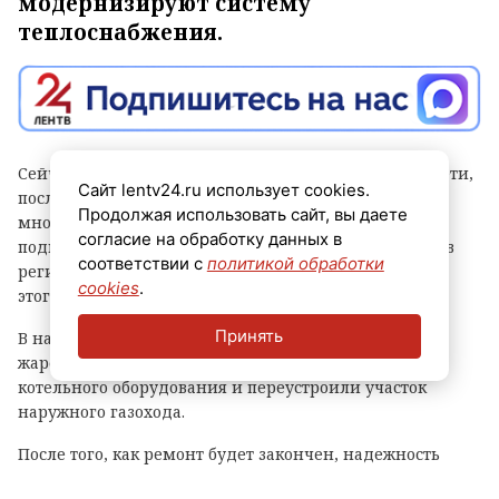
модернизируют систему
теплоснабжения.
Сейчас рабочие реконструируют участок тепловой сети,
Сайт lentv24.ru использует cookies.
после завершения работ на котором 15
Продолжая использовать сайт, вы даете
многоквартирных домов бывшего военного городка
согласие на обработку данных в
подключат к газовой котельной. Об этом рассказали в
соответствии с
политикой обработки
региональном комитете по ТЭК. Отмечается, что до
cookies
.
этого дома отапливали от угольной котельной.
Принять
В начале лета в котельной заменили водогрейный
жаротрубный котел, а также устроили новую обвязку
котельного оборудования и переустроили участок
наружного газохода.
После того, как ремонт будет закончен, надежность
теплоснабжения жителей вырастет. Котельная будет