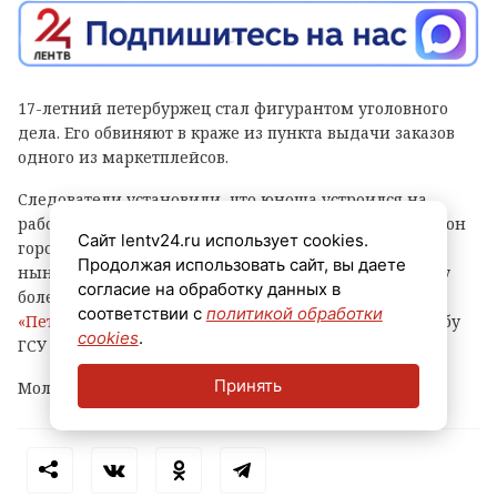
17-летний петербуржец стал фигурантом уголовного
дела. Его обвиняют в краже из пункта выдачи заказов
одного из маркетплейсов.
Следователи установили, что юноша устроился на
работу в ПВЗ на Софийской улице (Фрунзенский район
Сайт lentv24.ru использует cookies.
города) и с ноября прошлого года по февраль
Продолжая использовать сайт, вы даете
нынешнего украл оттуда различные вещи и технику
согласие на обработку данных в
более чем на 500 тысяч рублей, сообщает
соответствии с
политикой обработки
«Петербургский дневник»
со ссылкой на пресс-службу
cookies
.
ГСУ СКР по городу на Неве.
Принять
Молодому человеку уже предъявлено обвинение.