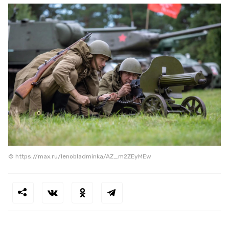
© https://max.ru/lenobladminka/AZ_m2ZEyMEw