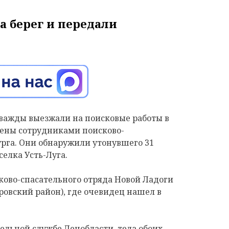
и
а берег и передали
.
важды выезжали на поисковые работы в
ены сотрудниками поисково-
урга. Они обнаружили утонувшего 31
селка Усть-Луга.
сково-спасательного отряда Новой Ладоги
ровский район), где очевидец нашел в
тельной службе Ленобласти, тела обоих