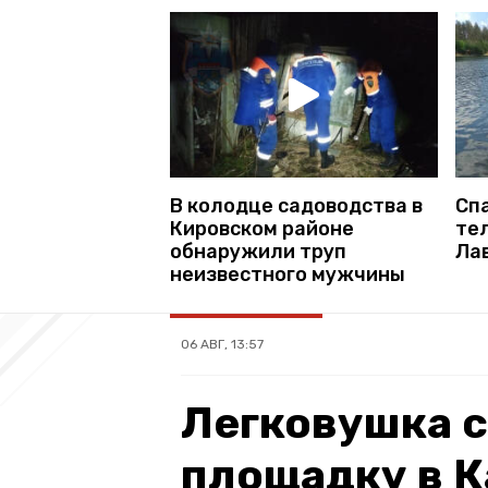
В колодце садоводства в
Сп
Кировском районе
те
обнаружили труп
Ла
неизвестного мужчины
06 АВГ, 13:57
Легковушка 
площадку в 