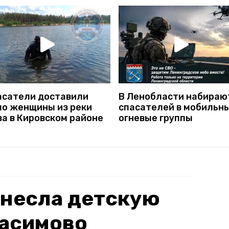
асатели доставили
В Ленобласти набираю
ло женщины из реки
спасателей в мобильн
ва в Кировском районе
огневые группы
снесла детскую
Касимово