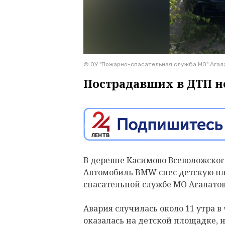
© ОУ "Пожарно-спасательная служба МО" Агал
Пострадавших в ДТП н
В деревне Касимово Всеволожског
Автомобиль BMW снес детскую пл
спасательной службе МО Агалатов
Авария случилась около 11 утра в
оказалась на детской площадке, н