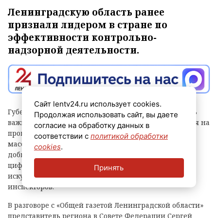
Ленинградскую область ранее
признали лидером в стране по
эффективности контрольно-
надзорной деятельности.
Сайт lentv24.ru использует cookies.
Губернатор Александр Дрозденко заявил, что теперь
Продолжая использовать сайт, вы даете
важно сохранить лидерство после отмены моратория на
согласие на обработку данных в
проверки, а для этого контроль должен быть не
соответствии с
политикой обработки
массовым, а точным и современным. Чтобы этого
cookies
.
добиться, в Ленобласти, в частности, развивают
цифровые сервисы, используют беспилотники и
Принять
искусственный интеллект, а также обучают
инспекторов.
В разговоре с «Общей газетой Ленинградской области»
представитель региона в Совете Федерации Сергей