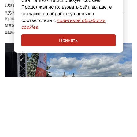
Сайт lentv24.ru использует cookies.
Главным событием праздника стала церемония
Продолжая использовать сайт, вы даете
вручения знака «Почетный гражданин города Луга».
согласие на обработку данных в
Кроме того, региональные власти отметили
соответствии с
политикой обработки
многодетные семьи муниципалитета, вручив им
cookies
.
памятные награды и благодарственные письма.
Принять