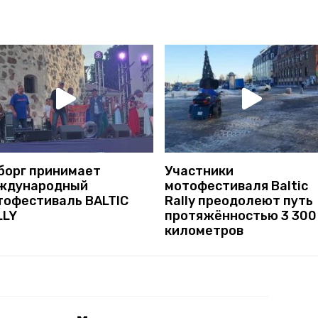
борг принимает
Участники
ждународный
мотофестиваля Baltic
тофестиваль BALTIC
Rally преодолеют путь
LLY
протяжённостью 3 300
километров