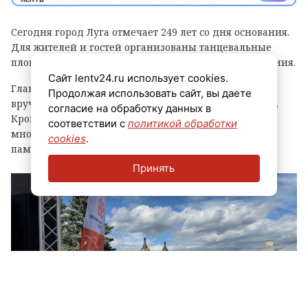
Сегодня город Луга отмечает 249 лет со дня основания.
Для жителей и гостей организованы танцевальные
площадки, выступления духовых оркестров и угощения.
Сайт lentv24.ru использует cookies.
Главным событием праздника стала церемония
Продолжая использовать сайт, вы даете
вручения знака «Почетный гражданин города Луга».
согласие на обработку данных в
Кроме того, региональные власти отметили
соответствии с
политикой обработки
многодетные семьи муниципалитета, вручив им
cookies
.
памятные награды и благодарственные письма.
Принять