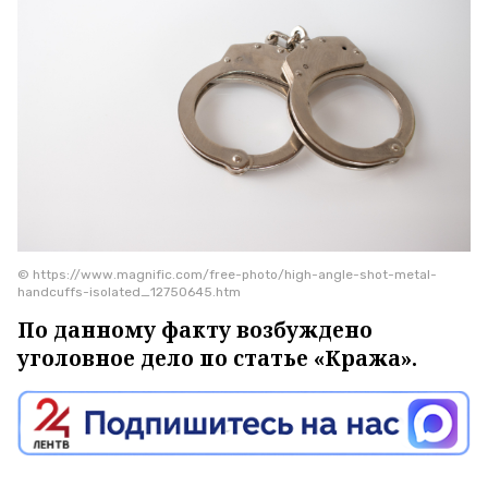
© https://www.magnific.com/free-photo/high-angle-shot-metal-
handcuffs-isolated_12750645.htm
По данному факту возбуждено
уголовное дело по статье «Кража».