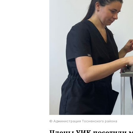
© Администрация Тосненского района
Члены УИК посетили 