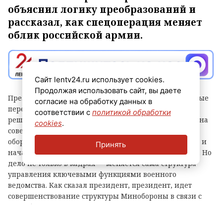
объяснил логику преобразований и
рассказал, как спецоперация меняет
облик российской армии.
Сайт lentv24.ru использует cookies.
Продолжая использовать сайт, вы даете
Президент РФ Владимир Путин осуществил значимые
согласие на обработку данных в
перестановки в руководстве Минобороны. О своем
соответствии с
политикой обработки
решении Верховный Главнокомандующий объявил на
cookies
.
совещании, в котором приняли участие министр
обороны, начальник Генштаба ВС РФ, командующие и
Принять
начальники штабов группировок «Центр» и «Восток». Но
дело не только в кадрах — меняется сама структура
управления ключевыми функциями военного
ведомства. Как сказал президент, президент, идет
совершенствование структуры Минобороны в связи с
потребностями и опытом спецоперации.