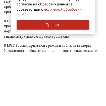
выходные сотрудники местного отделения ГИМС и
согласие на обработку данных в
представители МВД России проверили соблюдение
соответствии с
политикой обработки
правил безопасности на воде.
cookies
.
В ходе рейда специалисты провели с жителями
Принять
профилактические беседы, а при выявлении
нарушений — составили протоколы об
административном правонарушении.
В МЧС России призвали граждан соблюдать меры
безопасности: обязательно использовать спасательные
жилеты, не выходить на воду в состоянии алкогольного
опьянения и не оставлять детей без присмотра.
Теги:
кингисеппский район
мчс