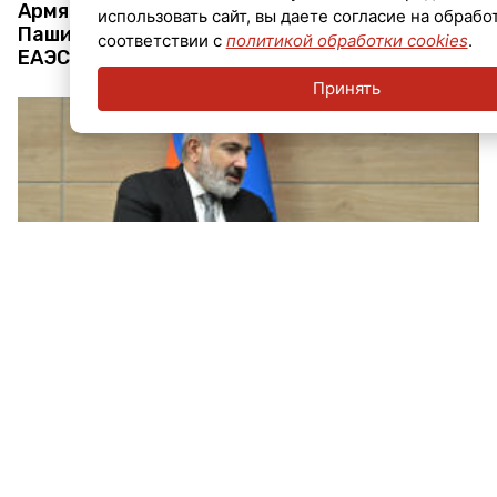
Армянский штрих: интрига с визитом Никола
использовать сайт, вы даете согласие на обрабо
Пашиняна в Россию подсветила значимость
соответствии с
политикой обработки cookies
.
ЕАЭС
Принять
Нервы Пашиняна: кого и зачем в Армении
назначают «пятой колонной»