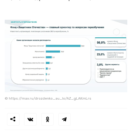
© https://max.ru/drozdenko_au_lo/AZ_gLAKmLrs