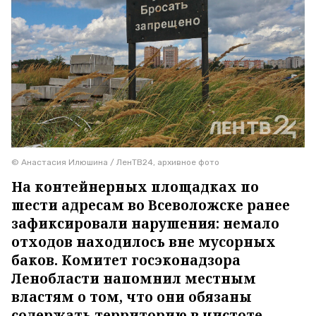
© Анастасия Илюшина / ЛенТВ24, архивное фото
На контейнерных площадках по
шести адресам во Всеволожске ранее
зафиксировали нарушения: немало
отходов находилось вне мусорных
баков. Комитет госэконадзора
Ленобласти напомнил местным
властям о том, что они обязаны
содержать территорию в чистоте.