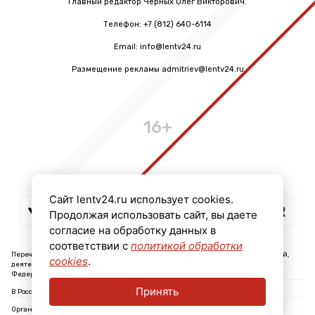
Главный редактор Черных Олег Викторович.
Телефон: +7 (812) 640-6114
Email: info@lentv24.ru
Размещение рекламы admitriev@lentv24.ru
16+
Сайт lentv24.ru использует cookies.
Продолжая использовать сайт, вы даете
согласие на обработку данных в
соответствии с
политикой обработки
Перечень иностранных и международных неправительственных организаций,
cookies
.
деятельность которых признана нежелательной на территории Российской
Федерации: ↓
Принять
В России признаны экстремистскими и запрещены организации: ↓
Организации, СМИ и физические лица, признанные в России иностранными