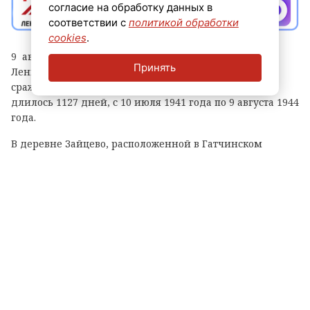
согласие на обработку данных в
соответствии с
политикой обработки
cookies
.
9 августа в России отмечается День окончания
Принять
Ленинградской битвы — самого продолжительного
сражения Великой Отечественной войны, которое
длилось 1127 дней, с 10 июля 1941 года по 9 августа 1944
года.
В деревне Зайцево, расположенной в Гатчинском
округе, у мемориального комплекса состоялась
торжественная церемония. Монумент возведен в честь
мирных советских граждан, ставших жертвами
нацистского геноцида в годы войны. Мероприятие
приурочили к 82-й годовщине завершения битвы.
Участие в церемонии приняли члены регионального
правительства, депутаты Законодательного собрания
Ленинградской области, общественные деятели,
делегации из всех районов 47-го региона, ветераны,
бойцы специальной военной операции и волонтеры.