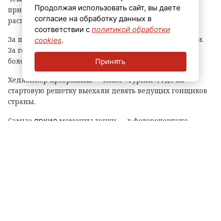
Продолжая использовать сайт, вы даете
принимает «Гатчинская дорожка», которая уже
согласие на обработку данных в
распахнула ворота для зрителей и участников.
соответствии с
политикой обработки
За победу будут бороться сильнейшие пилоты России.
cookies
.
За гонками наблюдают тысячи преданных
болельщиков.
Принять
Хедлайнер программы — класс «Туринг», где на
стартовую решетку выехали девять ведущих гонщиков
страны.
яркие
Самые
моменты гонки — в фоторепортаже
ЛенТВ24.