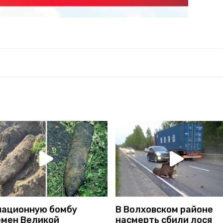
иационную бомбу
В Волховском районе
емен Великой
насмерть сбили лося