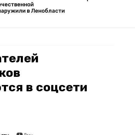
ечественной
наружили в Ленобласти
ателей
ков
тся в соцсети