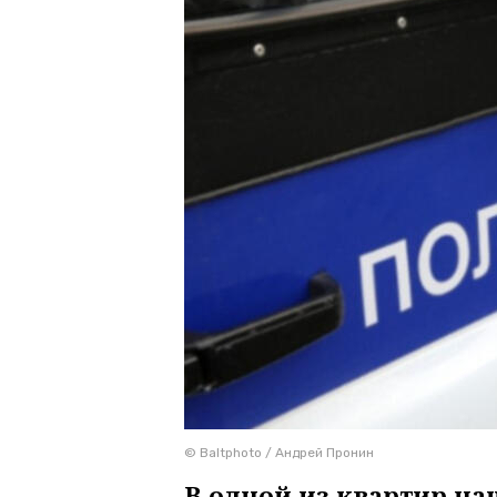
© Baltphoto / Андрей Пронин
В одной из квартир н