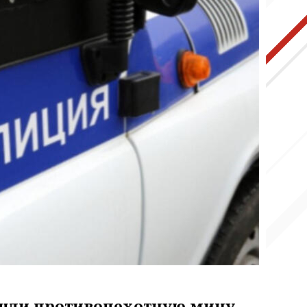
ашли противопехотную мину.