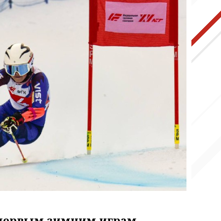
т первым зимним играм