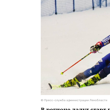
© Пресс-служба администрации Ленобласти
В регионе дадут стар