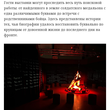
Гости выставки могут проследить весь путь поисковой
работы: от найденного в земле солдатского медальона с
едва различимыми буквами до встречи с
родственниками бойца. Здесь представлены истории
тех, чьи биографии удалось восстановить буквально по
крупицам от довоенной жизни до последнего дня на
фронте.