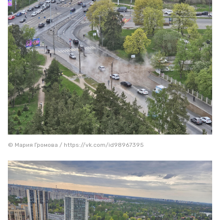
© Мария Громова / https://vk.com/id98967395