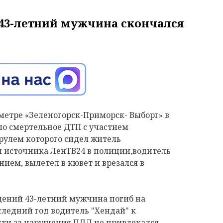
43-летний мужчина скончался
лометре «Зеленогорск-Приморск- Выборг» в
о смертельное ДТП с участием
 рулем которого сидел житель
м источника ЛенТВ24 в полиции,водитель
ием, вылетел в кювет и врезался в
дений 43-летний мужчина погиб на
оследний год водитель "Хендай" к
ти за нарушения ПДД не привлекался.