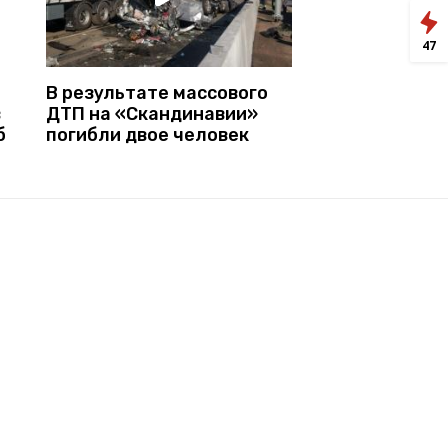
47
В результате массового
ДТП на «Скандинавии»
в
погибли двое человек
б