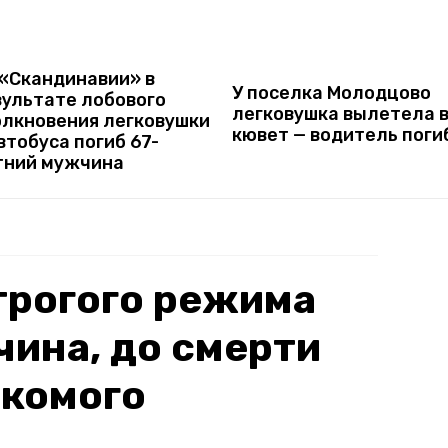
 «Скандинавии» в
У поселка Молодцово
зультате лобового
легковушка вылетела 
олкновения легковушки
кювет — водитель поги
втобуса погиб 67-
тний мужчина
трогого режима
ина, до смерти
акомого