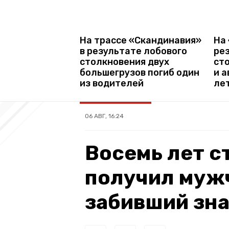
На трассе «Скандинавия»
На
в результате лобового
ре
столкновения двух
ст
большегрузов погиб один
и а
из водителей
ле
06 АВГ, 16:24
Восемь лет с
получил мужч
забивший зн