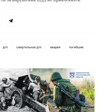
дтп
смертельное дтп
авария
погибшие