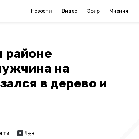
Новости
Видео
Эфир
Мнения
м районе
мужчина на
зался в дерево и