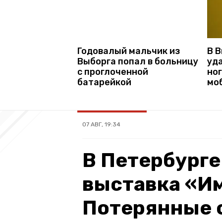
В 
Годовалый мальчик из
уд
Выборга попал в больницу
ног
с проглоченной
мо
батарейкой
07 АВГ, 19:34
В Петербурге
выставка «Им
Потерянные 