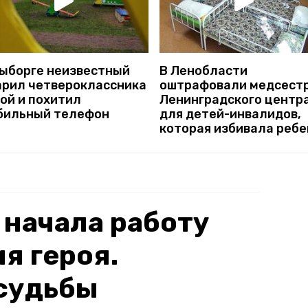
Выборге неизвестный
В Ленобласти
арил четвероклассника
оштрафовали медсест
ой и похитил
Ленинградского центр
бильный телефон
для детей-инвалидов,
которая избивала ребе
 начала работу
я героя.
судьбы