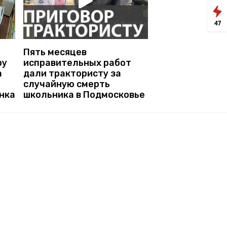
47
Пять месяцев
ру
исправительных работ
а
дали трактористу за
случайную смерть
нка
школьника в Подмосковье