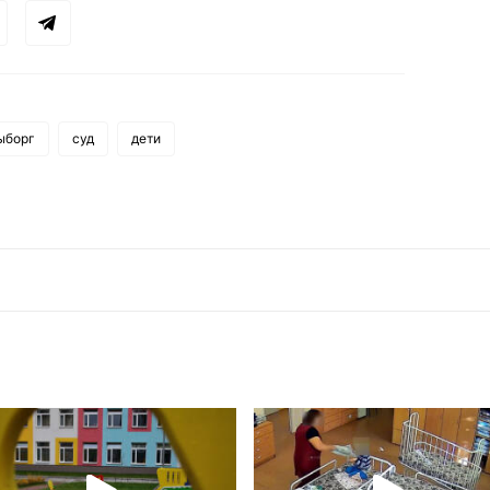
ыборг
суд
дети