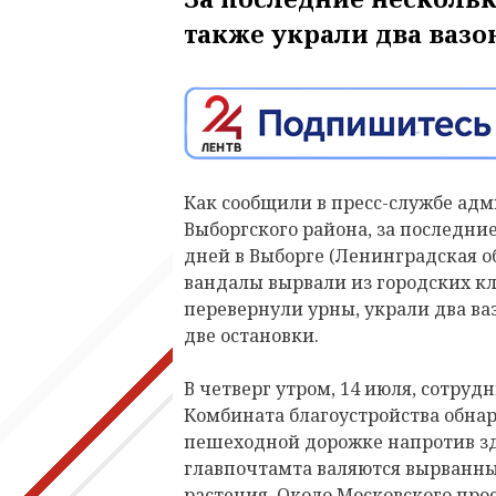
также украли два вазо
Как сообщили в пресс-службе ад
Выборгского района, за последни
дней в Выборге (Ленинградская о
вандалы вырвали из городских к
перевернули урны, украли два ва
две остановки.
В четверг утром, 14 июля, сотруд
Комбината благоустройства обнар
пешеходной дорожке напротив з
главпочтамта валяются вырванны
растения. Около Московского про