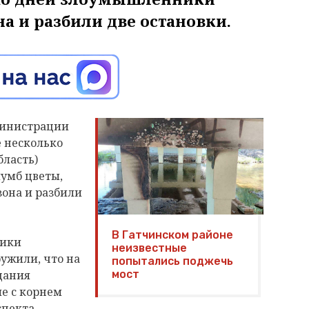
на и разбили две остановки.
министрации
е несколько
бласть)
лумб цветы,
зона и разбили
В Гатчинском районе
ники
неизвестные
ужили, что на
попытались поджечь
дания
мост
е с корнем
спекта