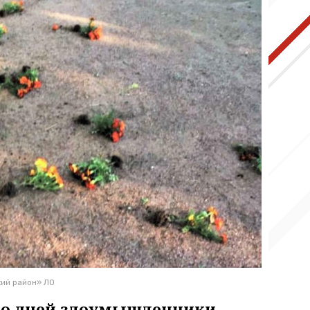
ий район» ЛО
ько дней злоумышленники