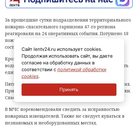
За прошедшие сутки подразделения территориального
пожарно-спасательного гарнизона 47-го региона
реагировали на 24 оперативных события. Потушено 18
пожаров: было задействовано 144 человека личного
состава и 37 единиц техники.
Сайт lentv24.ru использует cookies.
Продолжая использовать сайт, вы даете
Кроме того, одно происшествие зафиксировано на
согласие на обработку данных в
водном объекте, куда выезжали 13 спасателей и шесть
соответствии с
политикой обработки
единиц техники. Спасен один человек.
cookies
.
Пять раз поисково-спасательные работы велись в лесах.
Принять
Привлекалось 16 специалистов и семь единиц техники.
Спасены два человека.
В МЧС порекомендовали следить за исправностью
пожарных извещателей. Также не следует купаться в
незнакомых и необорудованных местах.