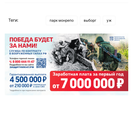
Теги:
парк монрепо
выборг
уж