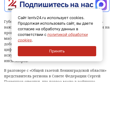
Сайт lentv24.ru использует cookies.
Губернатор Александр Дрозденко заявил, что теперь
Продолжая использовать сайт, вы даете
важно сохранить лидерство после отмены моратория на
согласие на обработку данных в
проверки, а для этого контроль должен быть не
соответствии с
политикой обработки
массовым, а точным и современным. Чтобы этого
cookies
.
добиться, в Ленобласти, в частности, развивают
цифровые сервисы, используют беспилотники и
Принять
искусственный интеллект, а также обучают
инспекторов.
В разговоре с «Общей газетой Ленинградской области»
представитель региона в Совете Федерации Сергей
Перминов отметил, что первое место в рейтинге
показывает, что властям Ленобласти удалось выстроить
самую сбалансированную, современную и прозрачную
систему контроля.