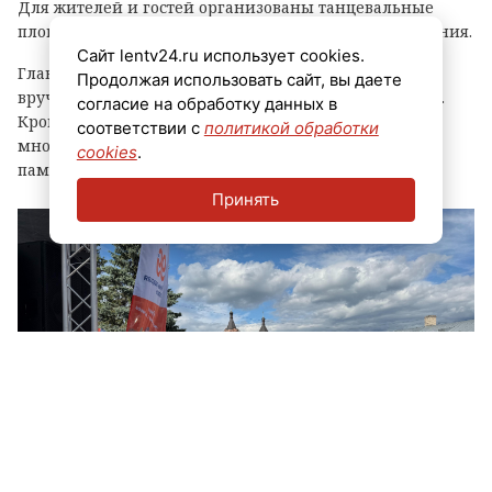
Для жителей и гостей организованы танцевальные
площадки, выступления духовых оркестров и угощения.
Сайт lentv24.ru использует cookies.
Главным событием праздника стала церемония
Продолжая использовать сайт, вы даете
вручения знака «Почетный гражданин города Луга».
согласие на обработку данных в
Кроме того, региональные власти отметили
соответствии с
политикой обработки
многодетные семьи муниципалитета, вручив им
cookies
.
памятные награды и благодарственные письма.
Принять