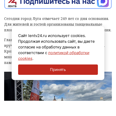
Сегодня город Луга отмечает 249 лет со дня основания.
Для жителей и гостей организованы танцевальные
площадки, выступления духовых оркестров и угощения.
Сайт lentv24.ru использует cookies.
Главным событием праздника стала церемония
Продолжая использовать сайт, вы даете
вручения знака «Почетный гражданин города Луга».
согласие на обработку данных в
Кроме того, региональные власти отметили
соответствии с
политикой обработки
многодетные семьи муниципалитета, вручив им
cookies
.
памятные награды и благодарственные письма.
Принять