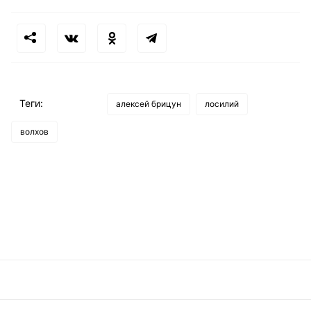
Теги:
алексей брицун
лосилий
волхов