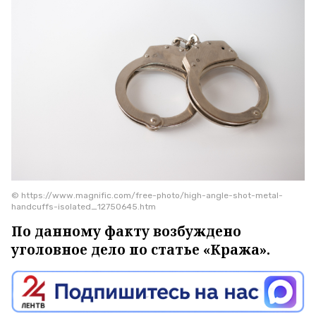
© https://www.magnific.com/free-photo/high-angle-shot-metal-
handcuffs-isolated_12750645.htm
По данному факту возбуждено
уголовное дело по статье «Кража».