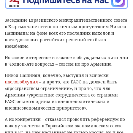
Заседание Евразийского межправительственного совета
в Кыргызстане оттенено личным присутствием Никола
Пашиняна: на фоне всех его последних выходок и
последовавших российских решений это было
неизбежно.
Но самое интересное и важное в обсуждаемых в эти дни
в Чолпон-Ате вопросах – совсем не про Армению.
Никол Пашинян, конечно, выступил и всячески
насловоблудил
– и про то, что ЕАЭС на должен быть
«пространством ограничений», и про то, что для
Армении «укрепление сотрудничества со странами
ЕАЭС остается одним из внешнеполитических и
внешнеэкономических приоритетов».
А из конкретики – отказался проводить референдум по
поводу членства в Евразийском экономическом союзе
или в ЕС, на чем настаивает не только Россия, но и все