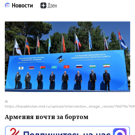
©
https://kazakhstan.mid.ru/upload/intervention_image_resize/746776/
Армения почти за бортом