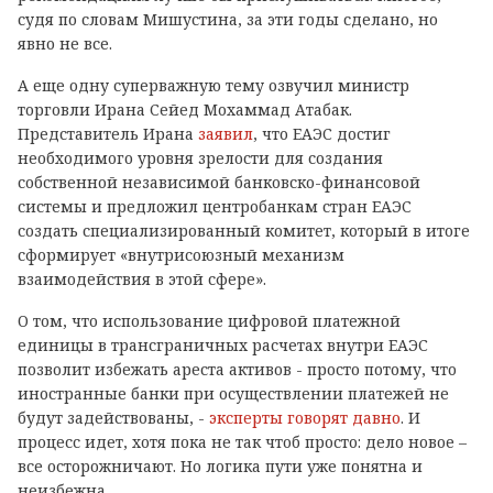
судя по словам Мишустина, за эти годы сделано, но
явно не все.
А еще одну суперважную тему озвучил министр
торговли Ирана Сейед Мохаммад Атабак.
Представитель Ирана
заявил
, что ЕАЭС достиг
необходимого уровня зрелости для создания
собственной независимой банковско-финансовой
системы и предложил центробанкам стран ЕАЭС
создать специализированный комитет, который в итоге
сформирует «внутрисоюзный механизм
взаимодействия в этой сфере».
О том, что использование цифровой платежной
единицы в трансграничных расчетах внутри ЕАЭС
позволит избежать ареста активов - просто потому, что
иностранные банки при осуществлении платежей не
будут задействованы, -
эксперты говорят давно
. И
процесс идет, хотя пока не так чтоб просто: дело новое –
все осторожничают. Но логика пути уже понятна и
неизбежна.