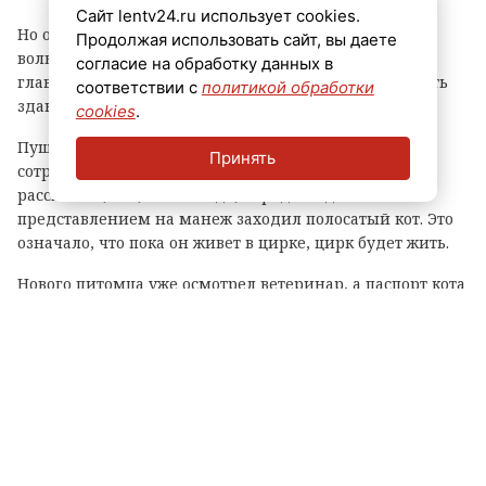
Сайт lentv24.ru использует cookies.
Но он никогда не выйдет на сцену и не окажется в
Продолжая использовать сайт, вы даете
вольере. Вместо этого Манеж продолжит выполнять
согласие на обработку данных в
главную миссию любого эрмитажного кота – охранять
соответствии с
политикой обработки
здание от грызунов.
cookies
.
Пушистого охранника у Эрмитажа попросили
Принять
сотрудники цирка. Его директор Валерия Воронина
рассказала, что, по легенде, перед каждым
представлением на манеж заходил полосатый кот. Это
означало, что пока он живет в цирке, цирк будет жить.
Нового питомца уже осмотрел ветеринар, а паспорт кота
передали в отдел кадров. Теперь Манеж официально
считается сотрудником цирка.