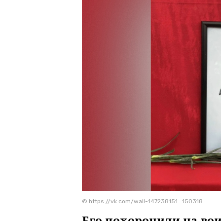
© https://vk.com/wall-147238151_150318
Его похоронили на во