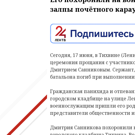
залпы почётного карау
Сегодня, 17 июня, в Тихвине (Лен
церемония прощания с участник
Дмитрием Санниковым. Сержант,
батальона погиб при выполнении 
Гражданская панихида и отпевани
городском кладбище на улице Ле
военнослужащим пришли его родн
представители общественности и
Дмитрия Санникова похоронили н
городского кладбища Тихвина. В