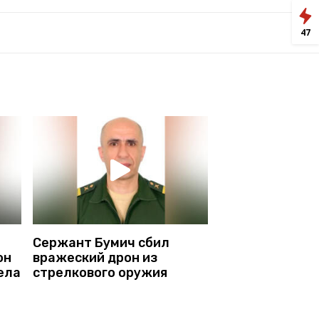
47
Сержант Бумич сбил
он
вражеский дрон из
ела
стрелкового оружия