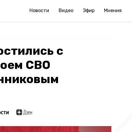
Новости
Видео
Эфир
Мнения
остились с
роем СВО
нниковым