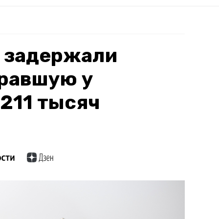
е задержали
кравшую у
211 тысяч