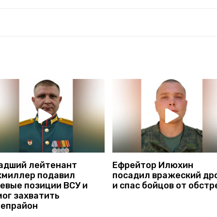
адший лейтенант
Ефрейтор Илюхин
хмиллер подавил
посадил вражеский др
невые позиции ВСУ и
и спас бойцов от обстр
мог захватить
репрайон