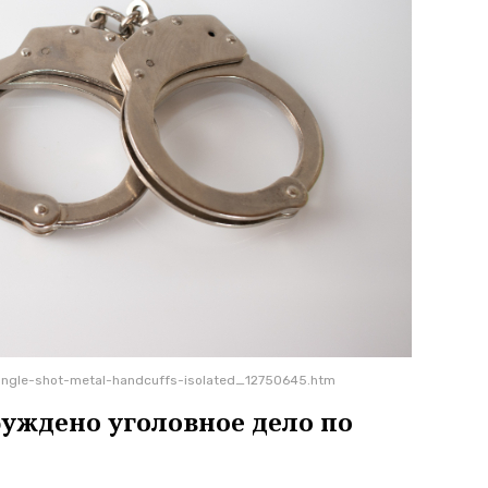
angle-shot-metal-handcuffs-isolated_12750645.htm
буждено уголовное дело по