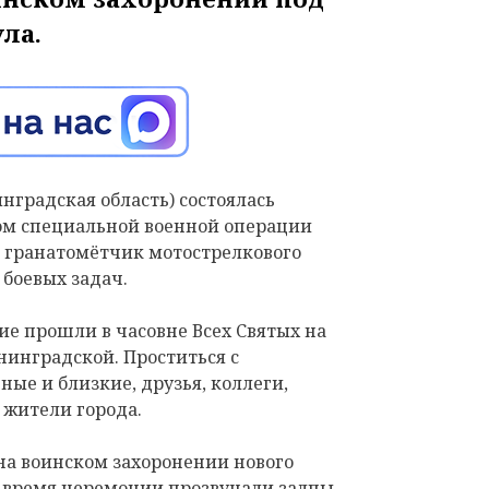
ла.
инградская область) состоялась
ом специальной военной операции
 гранатомётчик мотострелкового
боевых задач.
е прошли в часовне Всех Святых на
нинградской. Проститься с
ые и близкие, друзья, коллеги,
 жители города.
а воинском захоронении нового
о время церемонии прозвучали залпы