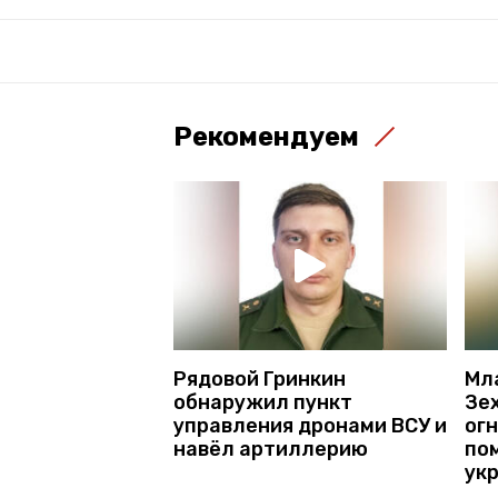
Рекомендуем
Рядовой Гринкин
Мл
обнаружил пункт
Зе
управления дронами ВСУ и
ог
навёл артиллерию
по
ук