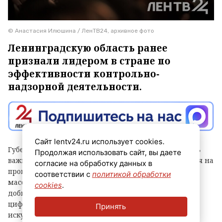
© Анастасия Илюшина / ЛенТВ24, архивное фото
Ленинградскую область ранее
признали лидером в стране по
эффективности контрольно-
надзорной деятельности.
Сайт lentv24.ru использует cookies.
Губернатор Александр Дрозденко заявил, что теперь
Продолжая использовать сайт, вы даете
важно сохранить лидерство после отмены моратория на
согласие на обработку данных в
проверки, а для этого контроль должен быть не
соответствии с
политикой обработки
массовым, а точным и современным. Чтобы этого
cookies
.
добиться, в Ленобласти, в частности, развивают
цифровые сервисы, используют беспилотники и
Принять
искусственный интеллект, а также обучают