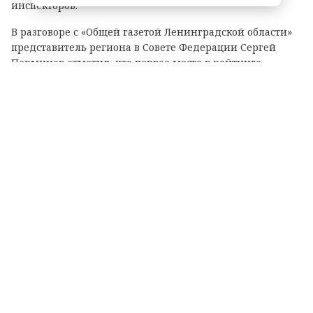
инспекторов.
В разговоре с «Общей газетой Ленинградской области»
представитель региона в Совете Федерации Сергей
Перминов отметил, что первое место в рейтинге
показывает, что властям Ленобласти удалось выстроить
самую сбалансированную, современную и прозрачную
систему контроля.
Регион остается жестким там, где есть
реальная угроза (экология, безопасность,
ЖКХ), однако не превращается в
бюрократический пресс для
предпринимателей и граждан. Власти
области намерены и дальше развивать этот
стандарт.
Сергей Перминов, сенатор от Ленинградской