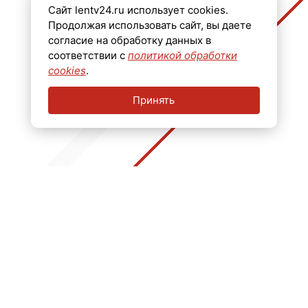
Сайт lentv24.ru использует cookies.
Телефон: +7 (812) 640-6114
Продолжая использовать сайт, вы даете
Email: info@lentv24.ru
согласие на обработку данных в
соответствии с
политикой обработки
Размещение рекламы admitriev@lentv24.ru
cookies
.
Принять
16+
Перечень иностранных и международных неправительственных организаций,
деятельность которых признана нежелательной на территории Российской
Федерации: ↓
В России признаны экстремистскими и запрещены организации: ↓
Организации, СМИ и физические лица, признанные в России иностранными
агентами: ↓