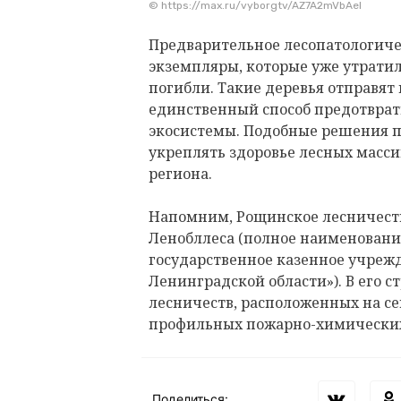
© https://max.ru/vyborgtv/AZ7A2mVbAeI
Предварительное лесопатологиче
экземпляры, которые уже утратил
погибли. Такие деревья отправят
единственный способ предотвра
экосистемы. Подобные решения п
укреплять здоровье лесных масси
региона.
Напомним, Рощинское лесничеств
Ленобллеса (полное наименовани
государственное казенное учреж
Ленинградской области»). В его с
лесничеств, расположенных на сев
профильных пожарно-химических
Поделиться: