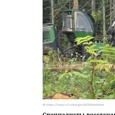
© https://max.ru/vyborgtv/AZ7A2mVbAeI
Специалисты восстан