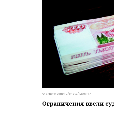
© pxhere.com/ru/photo/1205147
Ограничения ввели су