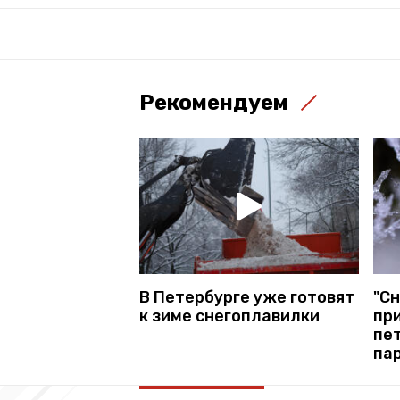
Рекомендуем
В Петербурге уже готовят
"С
к зиме снегоплавилки
пр
пе
па