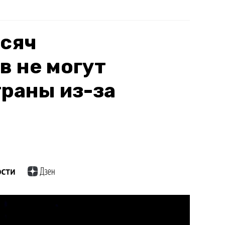
ысяч
 не могут
траны из-за