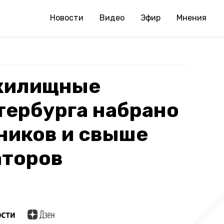
Новости
Видео
Эфир
Мнения
жилищные
тербурга набрано
рников и свыше
аторов