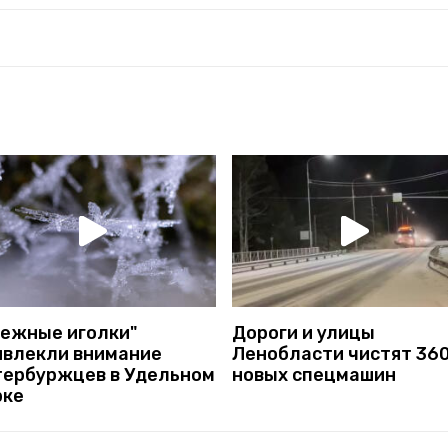
нежные иголки"
Дороги и улицы
ивлекли внимание
Ленобласти чистят 36
тербуржцев в Удельном
новых спецмашин
рке