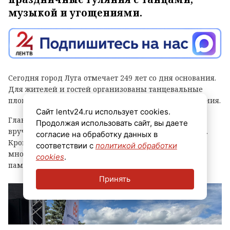
музыкой и угощениями.
Сегодня город Луга отмечает 249 лет со дня основания.
Для жителей и гостей организованы танцевальные
площадки, выступления духовых оркестров и угощения.
Сайт lentv24.ru использует cookies.
Главным событием праздника стала церемония
Продолжая использовать сайт, вы даете
вручения знака «Почетный гражданин города Луга».
согласие на обработку данных в
Кроме того, региональные власти отметили
соответствии с
политикой обработки
многодетные семьи муниципалитета, вручив им
cookies
.
памятные награды и благодарственные письма.
Принять