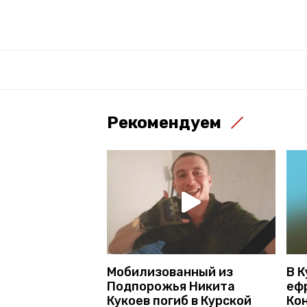
Рекомендуем
Мобилизованный из
В К
Подпорожья Никита
еф
Кукоев погиб в Курской
Ко