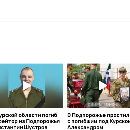
урской области погиб
В Подпорожье простил
рейтор из Подпорожья
с погибшим под Курско
нстантин Шустров
Александром