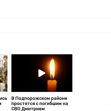
ись
В Подпорожском районе
м
простятся с погибшим на
СВО Дмитрием