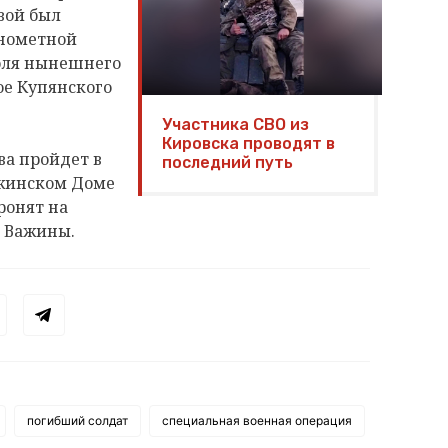
вой был
нометной
июля нынешнего
ое Купянского
Участника СВО из
Кировска проводят в
а пройдет в
последний путь
Важинском Доме
ронят на
 Важины.
погибший солдат
специальная военная операция