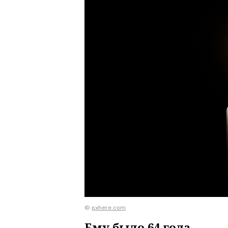
©
pxhere.com
Ему было 64 года.