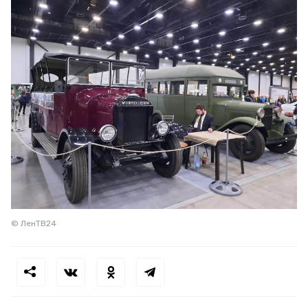
© ЛенТВ24